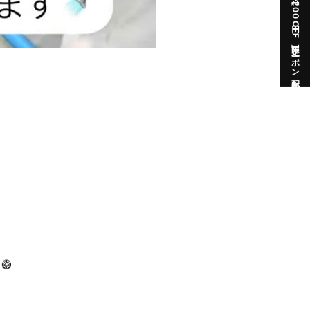
公式LINEにて【200円OFF】限定クーポン配布中
🥝