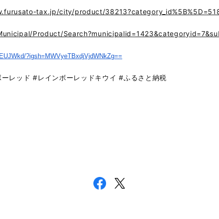
w.furusato-tax.jp/city/product/38213?category_id%5B%5D=51
p/Municipal/Product/Search?municipalid=1423&categoryid=7&s
IEUJWkd/?igsh=
MWVyeTBxdjVjdWNkZg==
ボーレッド #レインボーレッドキウイ #ふるさと納税