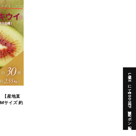
公式LINEにて【200円OFF】限定クーポン配布中
】【産地直
Mサイズ 約