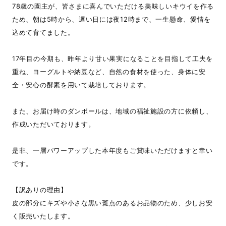
78歳の園主が、皆さまに喜んでいただける美味しいキウイを作る
ため、朝は5時から、遅い日には夜12時まで、一生懸命、愛情を
込めて育てました。
17年目の今期も、昨年より甘い果実になることを目指して工夫を
重ね、ヨーグルトや納豆など、自然の食材を使った、身体に安
全・安心の酵素を用いて栽培しております。
また、お届け時のダンボールは、地域の福祉施設の方に依頼し、
作成いただいております。
是非、一層パワーアップした本年度もご賞味いただけますと幸い
です。
【訳ありの理由】
皮の部分にキズや小さな黒い斑点のあるお品物のため、少しお安
く販売いたします。